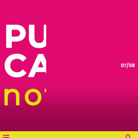
07/08
≡