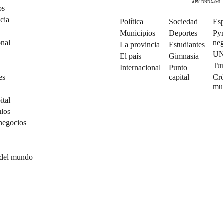
APN-DNDA#MJ
os
cia
Política
Sociedad
Esp
Municipios
Deportes
Py
onal
neg
La provincia
Estudiantes
U
El país
Gimnasia
Tu
Internacional
Punto
es
capital
Cró
mu
ital
ulos
negocios
 del mundo