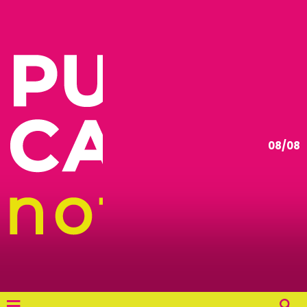
08/08
≡