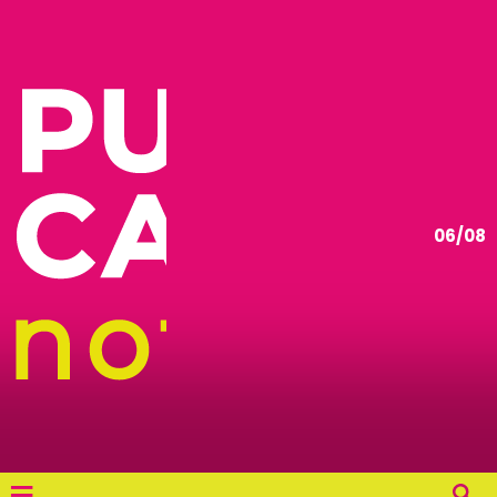
06/08
≡