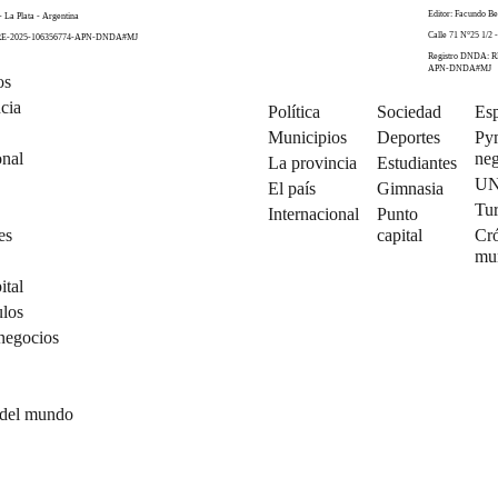
Editor: Facundo Be
- La Plata - Argentina
Calle 71 N°25 1/2 -
 RE-2025-106356774-APN-DNDA#MJ
Registro DNDA: R
APN-DNDA#MJ
os
cia
Política
Sociedad
Esp
Municipios
Deportes
Py
onal
neg
La provincia
Estudiantes
U
El país
Gimnasia
Tu
Internacional
Punto
es
capital
Cró
mu
ital
ulos
negocios
 del mundo