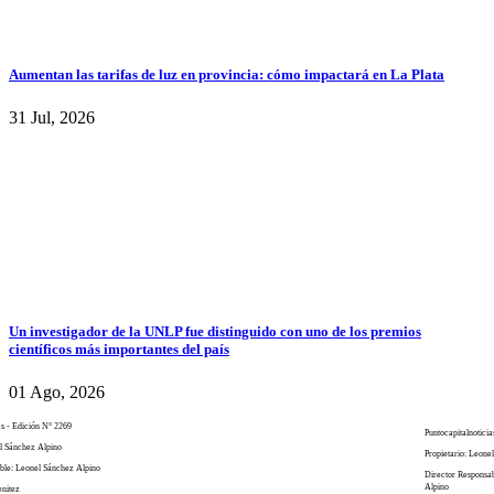
Aumentan las tarifas de luz en provincia: cómo impactará en La Plata
31 Jul, 2026
Un investigador de la UNLP fue distinguido con uno de los premios
científicos más importantes del país
01 Ago, 2026
as - Edición N° 2269
Puntocapitalnoticia
el Sánchez Alpino
Propietario: Leone
ble: Leonel Sánchez Alpino
Director Responsa
Alpino
enitez