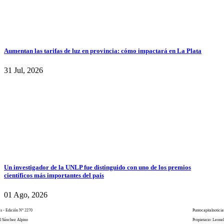
Aumentan las tarifas de luz en provincia: cómo impactará en La Plata
31 Jul, 2026
Un investigador de la UNLP fue distinguido con uno de los premios
científicos más importantes del país
01 Ago, 2026
as - Edición N° 2270
Puntocapitalnoticia
el Sánchez Alpino
Propietario: Leone