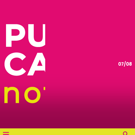
07/08
≡