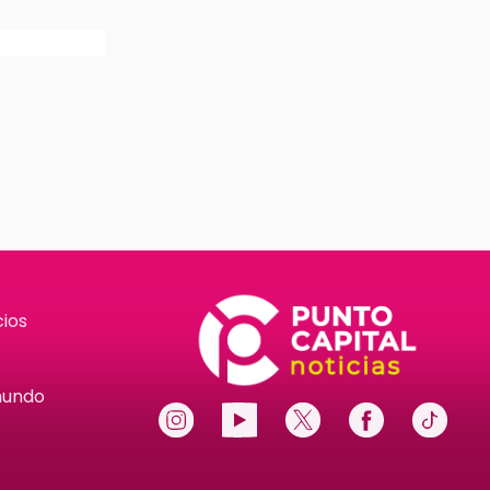
ios
mundo