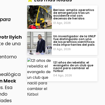
Berisso: amplio operativo
de emergencia tras un
accidente vial con
 para
decenas de heridos
01 Ago, 2026
otr Ilyich
Un investigador de la UNLP
fue distinguido con uno
de los premios científicos
e de una
más importantes del país
01 Ago, 2026
 entorno
121 años de rebeldía: el
evangelio de un club que
nació para cambiar el
fútbol
nealógica
04 Ago, 2026
on Meck
s. Esa
endo
dades