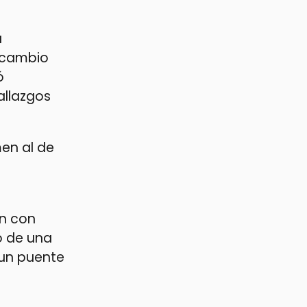
a
ercambio
ó
allazgos
en al de
an con
o de una
o un puente