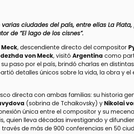
 varias ciudades del país, entre ellas La Plata,
tor de “El lago de los cisnes”.
n Meck
, descendiente directo del compositor
Py
dezhda von Meck
, visitó
Argentina
como part
su paso por el país, brindó charlas en distintas
rtió detalles únicos sobre la vida, la obra y el
sco directa con ambas familias: su historia ge
avydova
(sobrina de Tchaikovsky) y
Nikolai v
onexión única entre el compositor y su mecena
nis, quien lleva décadas investigando y difundi
a través de más de 900 conferencias en 50 ciu