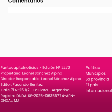
Comentarios
Política
Puntocapitalnoticias - Edición N° 2270
Municipios
Propietario: Leonel Sánchez Alpino
La provincia
Director Responsable: Leonel Sánchez Alpino
Editor: Facundo Benitez
El país
Calle 71 N°25 1/2 - La Plata - Argentina
Internacional
Registro DNDA: RE-2025-106356774-APN-
DNDA#MJ