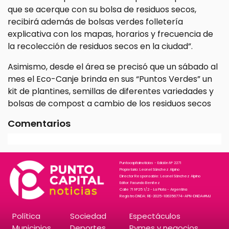
que se acerque con su bolsa de residuos secos,
recibirá además de bolsas verdes folletería
explicativa con los mapas, horarios y frecuencia de
la recolección de residuos secos en la ciudad”.
Asimismo, desde el área se precisó que un sábado al
mes el Eco-Canje brinda en sus “Puntos Verdes” un
kit de plantines, semillas de diferentes variedades y
bolsas de compost a cambio de los residuos secos
Comentarios
Puntocapitalnoticias - Edición N° 2271
Propietario: Leonel Sánchez Alpino
Director Responsable: Leonel Sánchez Alpino
Editor: Facundo Benitez
Calle 71 N°25 1/2 - La Plata - Argentina
Registro DNDA: RE-2025-106356774-APN-DNDA#MJ
Política
Sociedad
Espectáculos
Municipios
Deportes
Pymes y negocios