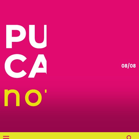
08/08
≡