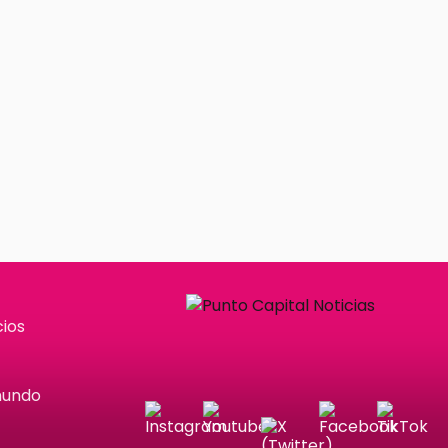
ios
mundo