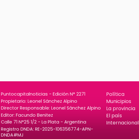
Política
Puntocapitalnoticias - Edición N° 2271
Municipios
Propietario: Leonel Sánchez Alpino
La provincia
Director Responsable: Leonel Sánchez Alpino
Editor: Facundo Benitez
El país
Calle 71 N°25 1/2 - La Plata - Argentina
Internacional
Registro DNDA: RE-2025-106356774-APN-
DNDA#MJ