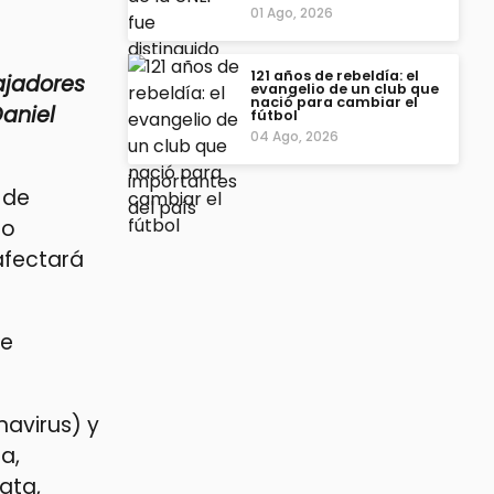
01 Ago, 2026
121 años de rebeldía: el
ajadores
evangelio de un club que
nació para cambiar el
Daniel
fútbol
04 Ago, 2026
 de
so
afectará
se
navirus) y
a,
lata,