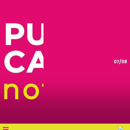
07/08
≡