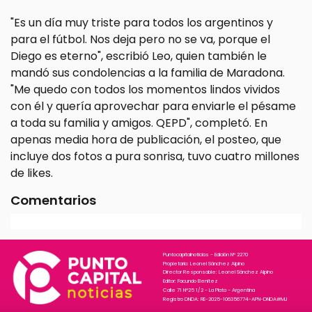
"Es un día muy triste para todos los argentinos y
para el fútbol. Nos deja pero no se va, porque el
Diego es eterno", escribió Leo, quien también le
mandó sus condolencias a la familia de Maradona.
"Me quedo con todos los momentos lindos vividos
con él y quería aprovechar para enviarle el pésame
a toda su familia y amigos. QEPD", completó. En
apenas media hora de publicación, el posteo, que
incluye dos fotos a pura sonrisa, tuvo cuatro millones
de likes.
Comentarios
Puntocapitalnoticias - Edición N° 2270
Propietario: Leonel Sánchez Alpino
Director Responsable: Leonel Sánchez Alpino
Editor: Facundo Benitez
Calle 71 N°25 1/2 - La Plata - Argentina
Registro DNDA: RE-2025-106356774-APN-DNDA#MJ