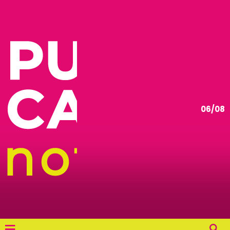
06/08
≡