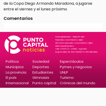
de la Copa Diego Armando Maradona, a jugarse
entre el viernes y el lunes próximo.
Comentarios
Puntocapitalnoticias - Edición N° 2269
Propietario: Leonel Sánchez Alpino
Director Responsable: Leonel Sánchez Alpino
Editor: Facundo Benitez
Calle 71 N°25 1/2 - La Plata - Argentina
Registro DNDA: RE-2025-106356774-APN-DNDA#MJ
Política
Sociedad
Espectáculos
Municipios
Deportes
Pymes y negocios
La provincia
Estudiantes
UNLP
El país
Gimnasia
Turismo
Internacional
Punto capital
Crónicas del mundo