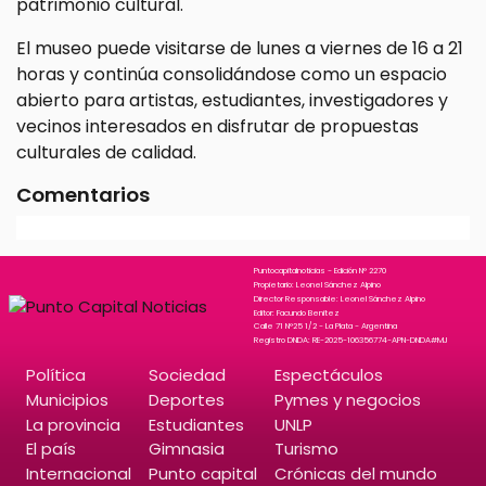
patrimonio cultural.
El museo puede visitarse de lunes a viernes de 16 a 21
horas y continúa consolidándose como un espacio
abierto para artistas, estudiantes, investigadores y
vecinos interesados en disfrutar de propuestas
culturales de calidad.
Comentarios
Puntocapitalnoticias - Edición N° 2270
Propietario: Leonel Sánchez Alpino
Director Responsable: Leonel Sánchez Alpino
Editor: Facundo Benitez
Calle 71 N°25 1/2 - La Plata - Argentina
Registro DNDA: RE-2025-106356774-APN-DNDA#MJ
Política
Sociedad
Espectáculos
Municipios
Deportes
Pymes y negocios
La provincia
Estudiantes
UNLP
El país
Gimnasia
Turismo
Internacional
Punto capital
Crónicas del mundo