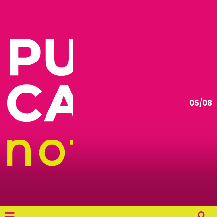
05/08
≡