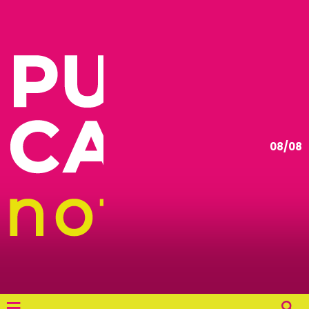
08/08
≡