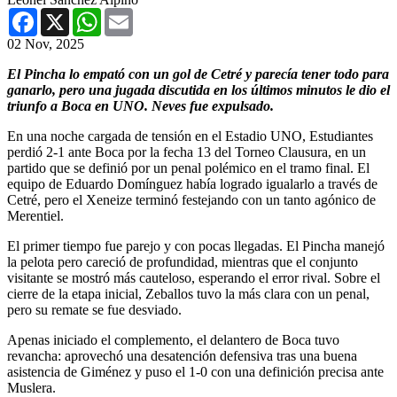
Facebook
X
WhatsApp
Email
02 Nov, 2025
El Pincha lo empató con un gol de Cetré y parecía tener todo para
ganarlo, pero una jugada discutida en los últimos minutos le dio el
triunfo a Boca en UNO. Neves fue expulsado.
En una noche cargada de tensión en el Estadio UNO, Estudiantes
perdió 2-1 ante Boca por la fecha 13 del Torneo Clausura, en un
partido que se definió por un penal polémico en el tramo final. El
equipo de Eduardo Domínguez había logrado igualarlo a través de
Cetré, pero el Xeneize terminó festejando con un tanto agónico de
Merentiel.
El primer tiempo fue parejo y con pocas llegadas. El Pincha manejó
la pelota pero careció de profundidad, mientras que el conjunto
visitante se mostró más cauteloso, esperando el error rival. Sobre el
cierre de la etapa inicial, Zeballos tuvo la más clara con un penal,
pero su remate se fue desviado.
Apenas iniciado el complemento, el delantero de Boca tuvo
revancha: aprovechó una desatención defensiva tras una buena
asistencia de Giménez y puso el 1-0 con una definición precisa ante
Muslera.