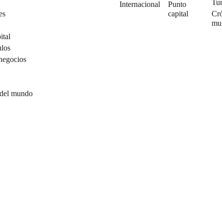
Tu
Internacional
Punto
es
capital
Cró
mu
ital
ulos
negocios
 del mundo