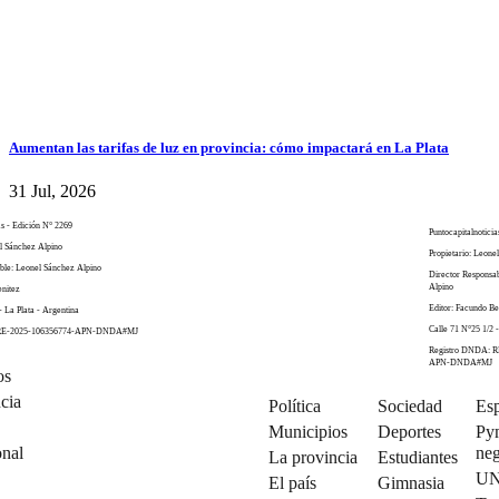
Aumentan las tarifas de luz en provincia: cómo impactará en La Plata
31 Jul, 2026
as - Edición N° 2269
Puntocapitalnoticia
el Sánchez Alpino
Propietario: Leone
ble: Leonel Sánchez Alpino
Director Responsa
Alpino
enitez
Editor: Facundo Be
- La Plata - Argentina
Calle 71 N°25 1/2 -
 RE-2025-106356774-APN-DNDA#MJ
Registro DNDA: R
APN-DNDA#MJ
os
cia
Política
Sociedad
Esp
Municipios
Deportes
Py
onal
neg
La provincia
Estudiantes
U
El país
Gimnasia