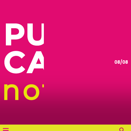
08/08
≡