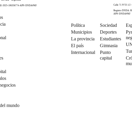
Calle 71 N°25 1/2 -
 RE-2025-106356774-APN-DNDA#MJ
Registro DNDA: R
APN-DNDA#MJ
os
cia
Política
Sociedad
Esp
Municipios
Deportes
Py
onal
neg
La provincia
Estudiantes
U
El país
Gimnasia
Tu
Internacional
Punto
es
capital
Cró
mu
ital
ulos
negocios
 del mundo