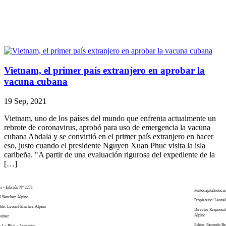
Vietnam, el primer país extranjero en aprobar la
vacuna cubana
19 Sep, 2021
Vietnam, uno de los países del mundo que enfrenta actualmente un
rebrote de coronavirus, aprobó para uso de emergencia la vacuna
cubana Abdala y se convirtió en el primer país extranjero en hacer
eso, justo cuando el presidente Nguyen Xuan Phuc visita la isla
caribeña. "A partir de una evaluación rigurosa del expediente de la
[…]
as - Edición N° 2271
Puntocapitalnoticia
el Sánchez Alpino
Propietario: Leone
ble: Leonel Sánchez Alpino
Director Responsa
Alpino
enitez
Editor: Facundo Be
- La Plata - Argentina