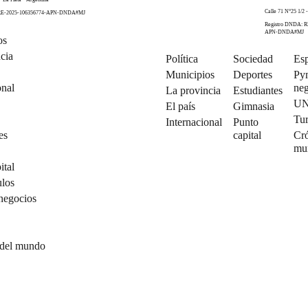
Calle 71 N°25 1/2 -
 RE-2025-106356774-APN-DNDA#MJ
Registro DNDA: R
APN-DNDA#MJ
os
cia
Política
Sociedad
Esp
Municipios
Deportes
Py
onal
neg
La provincia
Estudiantes
U
El país
Gimnasia
Tu
Internacional
Punto
es
capital
Cró
mu
ital
ulos
negocios
 del mundo