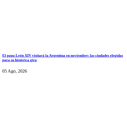
El papa León XIV visitará la Argentina en noviembre: las ciudades elegidas
para su histórica gira
05 Ago, 2026