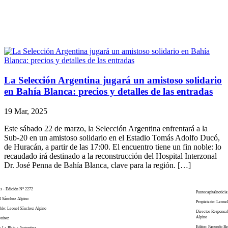
La Selección Argentina jugará un amistoso solidario
en Bahía Blanca: precios y detalles de las entradas
19 Mar, 2025
Este sábado 22 de marzo, la Selección Argentina enfrentará a la
Sub-20 en un amistoso solidario en el Estadio Tomás Adolfo Ducó,
de Huracán, a partir de las 17:00. El encuentro tiene un fin noble: lo
recaudado irá destinado a la reconstrucción del Hospital Interzonal
Dr. José Penna de Bahía Blanca, clave para la región. […]
as - Edición N° 2272
Puntocapitalnoticia
el Sánchez Alpino
Propietario: Leone
ble: Leonel Sánchez Alpino
Director Responsa
Alpino
enitez
Editor: Facundo Be
- La Plata - Argentina