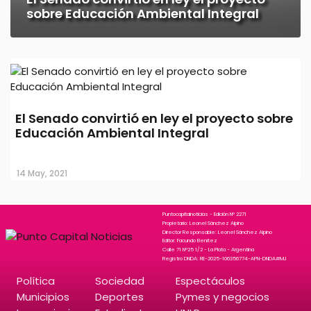
sobre Educación Ambiental Integral
El Senado convirtió en ley el proyecto sobre
Educación Ambiental Integral
14 May, 2021
Puntocapitalnoticias - Edición N° 2271
Propietario: Leonel Sánchez Alpino
Director Responsable: Leonel Sánchez Alpino
Editor: Facundo Benitez
Calle 71 N°25 1/2 - La Plata - Argentina
Registro DNDA: RE-2025-106356774-APN-DNDA#MJ
Política
Sociedad
Espectáculos
Municipios
Deportes
Pymes y negocios