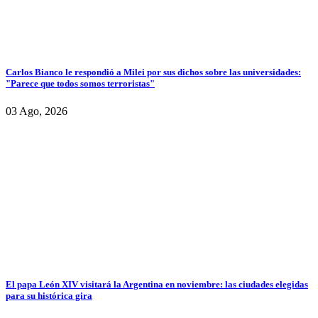
Carlos Bianco le respondió a Milei por sus dichos sobre las universidades:
"Parece que todos somos terroristas"
03 Ago, 2026
El papa León XIV visitará la Argentina en noviembre: las ciudades elegidas
para su histórica gira