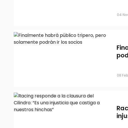
Caravana histórica: más de 100 mic
desde La Plata rumbo a la final
04 No
05 Dic, 2025
Fin
pod
08 Feb
Así será el mega operativo de segu
Rac
entre Gimnasia y Estudiantes
inj