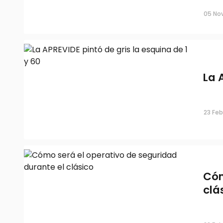
05 No
La 
23 Feb
Cóm
clá