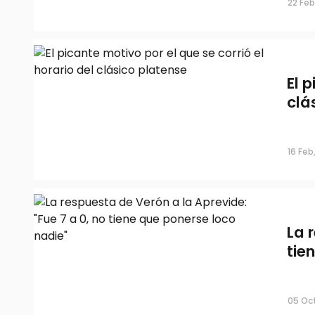
22 Feb
El 
clá
16 Feb
La 
tie
05 Oct