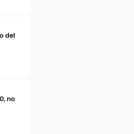
o del
0, no