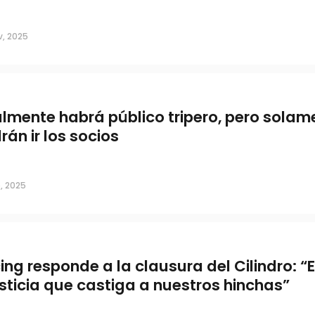
ros de Estudiantes parten
v, 2025
almente habrá público tripero, pero solam
rán ir los socios
, 2025
ridad para el clásico
ing responde a la clausura del Cilindro: “
usticia que castiga a nuestros hinchas”