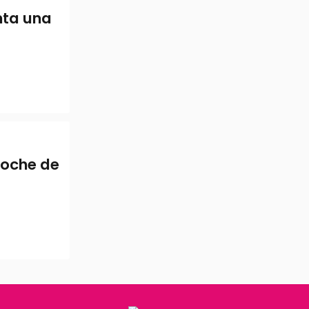
enta una
noche de