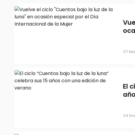
Vue
oca
07 Mar
El 
año
04 En