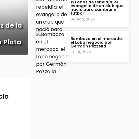
121 años de rebeldía: el
evangelio de un club que
nació para cambiar el
fútbol
04 Ago, 2026
z de la
Bombazo en el mercado:
 Plata
el Lobo negocia por
Germán Pezzella
31 Jul, 2026
clo