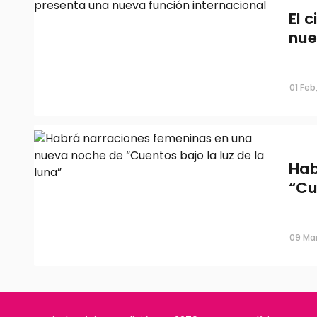
El 
nue
01 Feb
Hab
“Cu
09 Mar