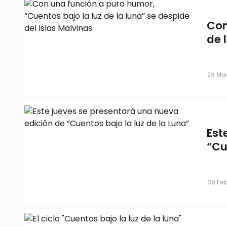
Con
de 
29 Mar
Est
“Cu
09 Feb