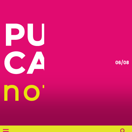
06/08
≡