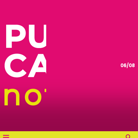
06/08
≡