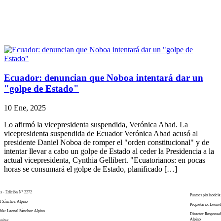
Ecuador: denuncian que Noboa intentará dar un
"golpe de Estado"
10 Ene, 2025
Lo afirmó la vicepresidenta suspendida, Verónica Abad. La
vicepresidenta suspendida de Ecuador Verónica Abad acusó al
presidente Daniel Noboa de romper el "orden constitucional" y de
intentar llevar a cabo un golpe de Estado al ceder la Presidencia a la
actual vicepresidenta, Cynthia Gellibert. "Ecuatorianos: en pocas
horas se consumará el golpe de Estado, planificado […]
as - Edición N° 2272
Puntocapitalnoticia
el Sánchez Alpino
Propietario: Leone
ble: Leonel Sánchez Alpino
Director Responsa
Alpino
enitez