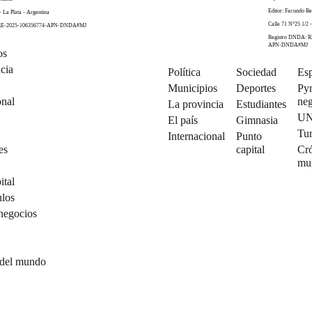
Editor: Facundo Be
- La Plata - Argentina
Calle 71 N°25 1/2 -
 RE-2025-106356774-APN-DNDA#MJ
Registro DNDA: R
APN-DNDA#MJ
os
cia
Política
Sociedad
Esp
Municipios
Deportes
Py
onal
neg
La provincia
Estudiantes
U
El país
Gimnasia
Tu
Internacional
Punto
es
capital
Cró
mu
ital
ulos
negocios
 del mundo