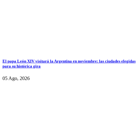
El papa León XIV visitará la Argentina en noviembre: las ciudades elegidas
para su histórica gira
05 Ago, 2026