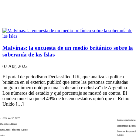
Malvinas: la encuesta de un medio británico sobre la
soberanía de las Islas
07 Abr, 2022
El portal de periodismo Declassified UK, que analiza la política
británica en el exterior, publicó que entre las personas consultadas
un gran número optó por una "soberanía exclusiva" de Argentina.
Los números del estudio y qué porcentaje se mostró en contra. El
sondeo muestra que el 49% de los encuestados opinó que el Reino
Unido […]
as - Edición N° 2272
Puntocapitalnoticia
el Sánchez Alpino
Propietario: Leone
ble: Leonel Sánchez Alpino
Director Responsa
Alpino
enitez