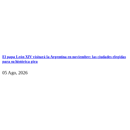
El papa León XIV visitará la Argentina en noviembre: las ciudades elegidas
para su histórica gira
05 Ago, 2026