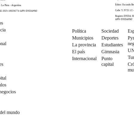
Editor: Facundo Be
- La Plata - Argentina
Calle 71 N°25 1/2 -
 RE-2025-106356774-APN-DNDA#MJ
Registro DNDA: R
APN-DNDA#MJ
os
cia
Política
Sociedad
Esp
Municipios
Deportes
Py
onal
neg
La provincia
Estudiantes
U
El país
Gimnasia
Tu
Internacional
Punto
es
capital
Cró
mu
ital
ulos
negocios
 del mundo