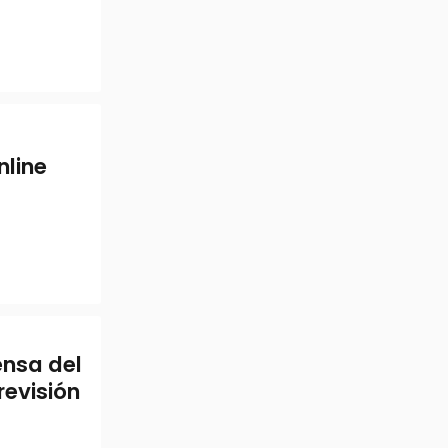
nline
ensa del
evisión