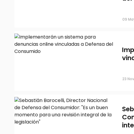
Se viene el Cyber Monday: las reco
para hacer compras seguras
09 Ma
Imp
vin
23 Nov
Seb
Con
int