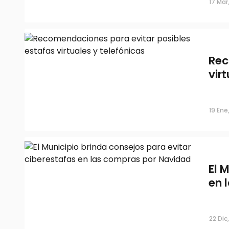
17 Mar
Rec
vir
19 Ene
El 
en 
22 Dic