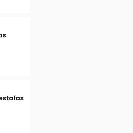
as
restafas