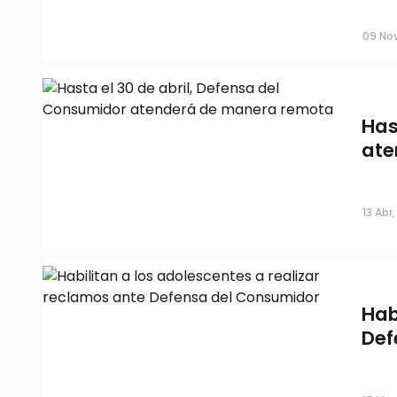
09 Nov
Has
ate
13 Abr,
Hab
Def