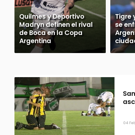
Quilmes y Deportivo
Tigre
Madryn definen el rival
se en
de Boca en la Copa
Argen
Argentina
ciuda
San
asc
04 Feb