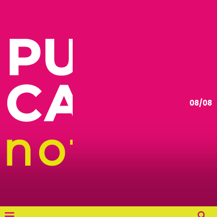
08/08
≡