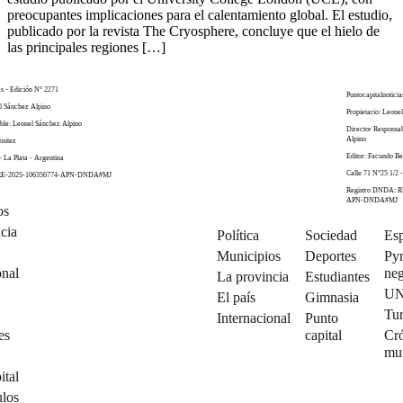
preocupantes implicaciones para el calentamiento global. El estudio,
publicado por la revista The Cryosphere, concluye que el hielo de
las principales regiones […]
as - Edición N° 2271
Puntocapitalnoticia
el Sánchez Alpino
Propietario: Leone
ble: Leonel Sánchez Alpino
Director Responsa
Alpino
enitez
Editor: Facundo Be
- La Plata - Argentina
Calle 71 N°25 1/2 -
 RE-2025-106356774-APN-DNDA#MJ
Registro DNDA: R
APN-DNDA#MJ
os
cia
Política
Sociedad
Esp
Municipios
Deportes
Py
onal
neg
La provincia
Estudiantes
U
El país
Gimnasia
Tu
Internacional
Punto
es
capital
Cró
mu
ital
ulos