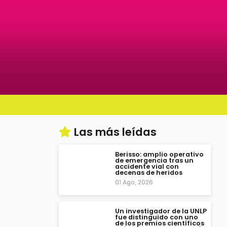
Las más leídas
Berisso: amplio operativo
de emergencia tras un
accidente vial con
decenas de heridos
01 Ago, 2026
Un investigador de la UNLP
fue distinguido con uno
de los premios científicos