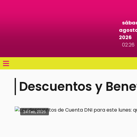
sábad
agosto
2026
02:26
≡
Descuentos y Benef
24 Feb, 2025