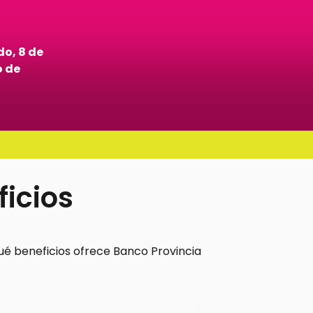
o, 8 de
 de
icios