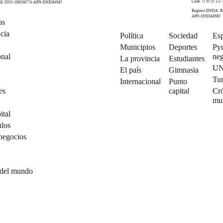
Calle 71 N°25 1/2 -
 RE-2025-106356774-APN-DNDA#MJ
Registro DNDA: R
APN-DNDA#MJ
os
cia
Política
Sociedad
Esp
Municipios
Deportes
Py
onal
neg
La provincia
Estudiantes
U
El país
Gimnasia
Tu
Internacional
Punto
es
capital
Cró
mu
ital
ulos
negocios
 del mundo