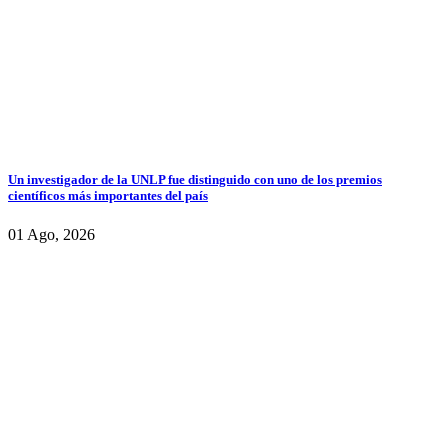
Un investigador de la UNLP fue distinguido con uno de los premios
científicos más importantes del país
01 Ago, 2026