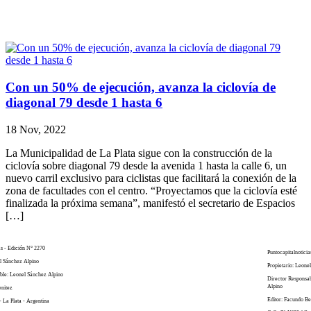
Con un 50% de ejecución, avanza la ciclovía de
diagonal 79 desde 1 hasta 6
18 Nov, 2022
La Municipalidad de La Plata sigue con la construcción de la
ciclovía sobre diagonal 79 desde la avenida 1 hasta la calle 6, un
nuevo carril exclusivo para ciclistas que facilitará la conexión de la
zona de facultades con el centro. “Proyectamos que la ciclovía esté
finalizada la próxima semana”, manifestó el secretario de Espacios
[…]
as - Edición N° 2270
Puntocapitalnoticia
el Sánchez Alpino
Propietario: Leone
ble: Leonel Sánchez Alpino
Director Responsa
Alpino
enitez
Editor: Facundo Be
- La Plata - Argentina