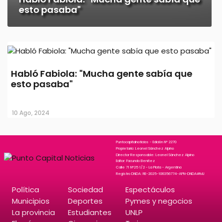
esto pasaba"
Habló Fabiola: "Mucha gente sabía que
esto pasaba"
10 Ago, 2024
Puntocapitalnoticias - Edición N° 2270
Propietario: Leonel Sánchez Alpino
Director Responsable: Leonel Sánchez Alpino
Editor: Facundo Benitez
Calle 71 N°25 1/2 - La Plata - Argentina
Registro DNDA: RE-2025-106356774-APN-DNDA#MJ
Política
Sociedad
Espectáculos
Municipios
Deportes
Pymes y negocios
La provincia
Estudiantes
UNLP