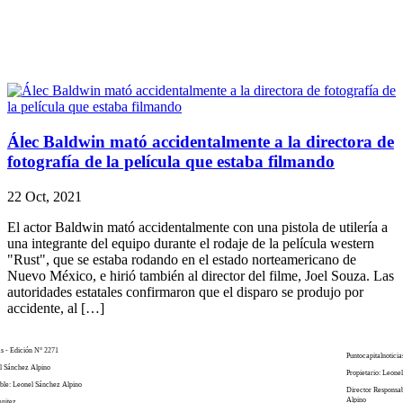
Álec Baldwin mató accidentalmente a la directora de
fotografía de la película que estaba filmando
22 Oct, 2021
El actor Baldwin mató accidentalmente con una pistola de utilería a
una integrante del equipo durante el rodaje de la película western
"Rust", que se estaba rodando en el estado norteamericano de
Nuevo México, e hirió también al director del filme, Joel Souza. Las
autoridades estatales confirmaron que el disparo se produjo por
accidente, al […]
as - Edición N° 2271
Puntocapitalnoticia
el Sánchez Alpino
Propietario: Leone
ble: Leonel Sánchez Alpino
Director Responsa
Alpino
enitez