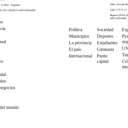
Editor: Facundo Be
- La Plata - Argentina
Calle 71 N°25 1/2 -
 RE-2025-106356774-APN-DNDA#MJ
Registro DNDA: R
APN-DNDA#MJ
os
cia
Política
Sociedad
Esp
Municipios
Deportes
Py
onal
neg
La provincia
Estudiantes
U
El país
Gimnasia
Tu
Internacional
Punto
es
capital
Cró
mu
ital
ulos
negocios
 del mundo