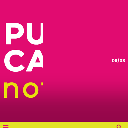
08/08
≡