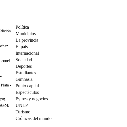
Política
Edición
Municipios
La provincia
nchez
El país
Internacional
Sociedad
Leonel
Deportes
Estudiantes
ez
Gimnasia
 Plata -
Punto capital
Espectáculos
Pymes y negocios
025-
UNLP
DA#MJ
Turismo
Crónicas del mundo