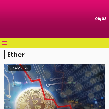
06/08
≡
Ether
07 Abr, 2025