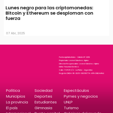
Lunes negro para las criptomonedas:
Bitcoin y Ethereum se desploman con
fuerza
07 Abr, 2025
Puntocapitalnoticias - Edición N° 2269
Propietario: Leonel Sánchez Alpino
Director Responsable: Leonel Sánchez Alpino
Editor: Facundo Benitez
Calle 71 N°25 1/2 - La Plata - Argentina
Registro DNDA: RE-2025-106356774-APN-DNDA#MJ
Política
Sociedad
Espectáculos
Municipios
Deportes
Pymes y negocios
La provincia
Estudiantes
UNLP
El país
Gimnasia
Turismo