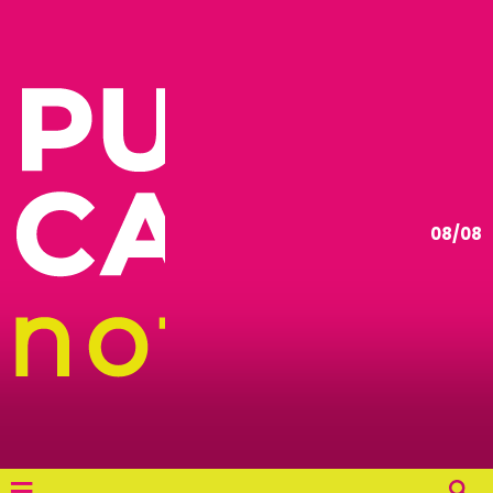
08/08
≡