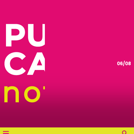
06/08
≡