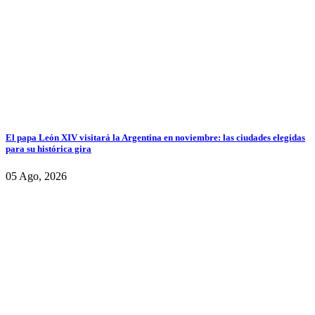
El papa León XIV visitará la Argentina en noviembre: las ciudades elegidas
para su histórica gira
05 Ago, 2026