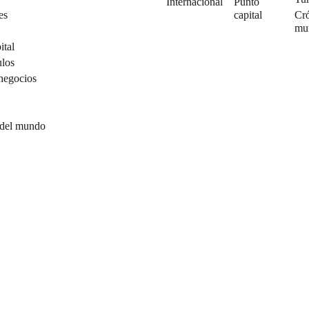
Internacional
Punto
es
capital
Cró
mu
ital
ulos
negocios
 del mundo