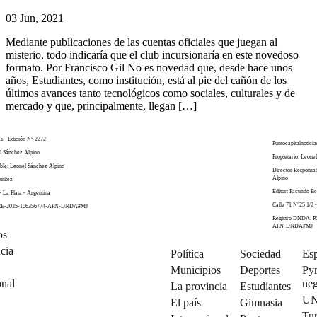
03 Jun, 2021
Mediante publicaciones de las cuentas oficiales que juegan al
misterio, todo indicaría que el club incursionaría en este novedoso
formato. Por Francisco Gil No es novedad que, desde hace unos
años, Estudiantes, como institución, está al pie del cañón de los
últimos avances tanto tecnológicos como sociales, culturales y de
mercado y que, principalmente, llegan […]
as - Edición N° 2272
Puntocapitalnoticia
el Sánchez Alpino
Propietario: Leone
ble: Leonel Sánchez Alpino
Director Responsa
Alpino
enitez
Editor: Facundo Be
- La Plata - Argentina
Calle 71 N°25 1/2 -
 RE-2025-106356774-APN-DNDA#MJ
Registro DNDA: R
APN-DNDA#MJ
os
cia
Política
Sociedad
Esp
Municipios
Deportes
Py
onal
neg
La provincia
Estudiantes
U
El país
Gimnasia
Tu