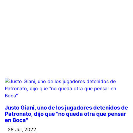
Justo Giani, uno de los jugadores detenidos de
Patronato, dijo que "no queda otra que pensar
en Boca"
28 Jul, 2022