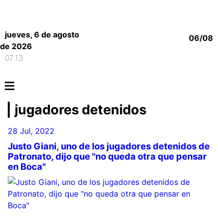
jueves, 6 de agosto
06/08
de 2026
07:13
≡
jugadores detenidos
28 Jul, 2022
Justo Giani, uno de los jugadores detenidos de
Patronato, dijo que "no queda otra que pensar
en Boca"