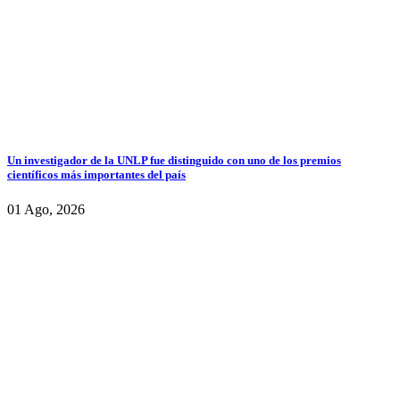
Un investigador de la UNLP fue distinguido con uno de los premios
científicos más importantes del país
01 Ago, 2026