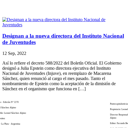
Designan a la nueva directora del Instituto Nacional
de Juventudes
12 Sep, 2022
Así lo refiere el decreto 588/2022 del Boletín Oficial. El Gobierno
designó a Julia Epstein como directora ejecutiva del Instituto
Nacional de Juventudes (Injuve), en reemplazo de Macarena
Sánchez, quien renunció al cargo el mes pasado. Tanto el
nombramiento de Epstein como la aceptación de la dimisión de
Sánchez en el organismo que funciona en […]
as - Edición N° 2270
Puntocapitalnoticia
el Sánchez Alpino
Propietario: Leone
ble: Leonel Sánchez Alpino
Director Responsa
Alpino
enitez
Editor: Facundo Be
- La Plata - Argentina