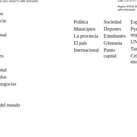
Calle 71 N°25 1/2 -
 RE-2025-106356774-APN-DNDA#MJ
Registro DNDA: R
APN-DNDA#MJ
os
cia
Política
Sociedad
Esp
Municipios
Deportes
Py
onal
neg
La provincia
Estudiantes
U
El país
Gimnasia
Tu
Internacional
Punto
es
capital
Cró
mu
ital
ulos
negocios
 del mundo