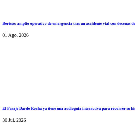
Berisso: amplio operativo de emergencia tras un accidente vial con decenas d
01 Ago, 2026
El Pasaje Dardo Rocha ya tiene una audioguía interactiva para recorrer su hi
30 Jul, 2026