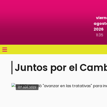
viern
agost
2026
11:35
≡
Juntos por el Camb
07 Jun, 2023