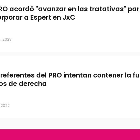
PRO acordó "avanzar en las tratativas" pa
orporar a Espert en JxC
tener la fuga
, 2023
 referentes del PRO intentan contener la f
os de derecha
, 2022