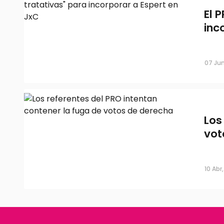
El 
inc
Los referentes del PRO intentan con
de votos de derecha
07 Jun
Los
vot
10 Abr