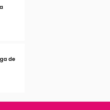
ra
uga de