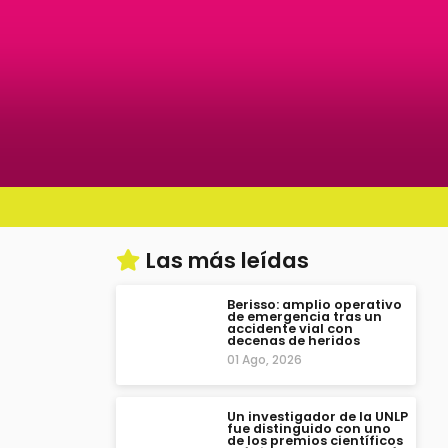
Las más leídas
Berisso: amplio operativo
de emergencia tras un
accidente vial con
decenas de heridos
01 Ago, 2026
Un investigador de la UNLP
fue distinguido con uno
de los premios científicos