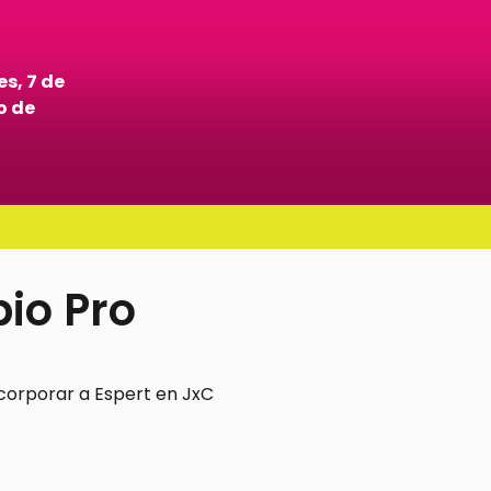
es, 7 de
o de
io Pro