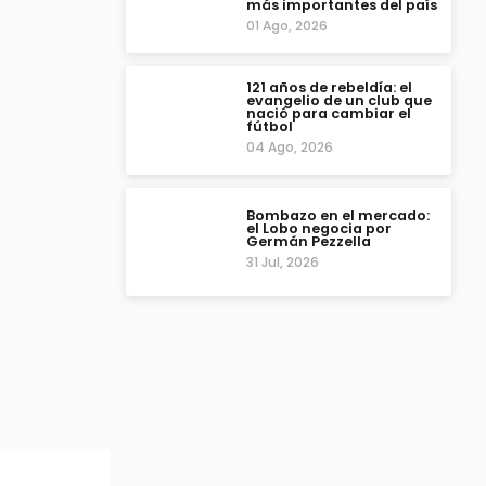
más importantes del país
01 Ago, 2026
121 años de rebeldía: el
evangelio de un club que
nació para cambiar el
fútbol
04 Ago, 2026
Bombazo en el mercado:
el Lobo negocia por
Germán Pezzella
31 Jul, 2026