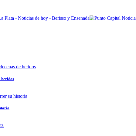
e heridos
storia