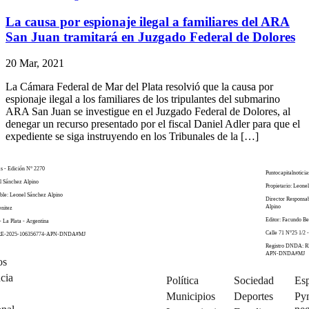
La causa por espionaje ilegal a familiares del ARA
San Juan tramitará en Juzgado Federal de Dolores
20 Mar, 2021
La Cámara Federal de Mar del Plata resolvió que la causa por
espionaje ilegal a los familiares de los tripulantes del submarino
ARA San Juan se investigue en el Juzgado Federal de Dolores, al
denegar un recurso presentado por el fiscal Daniel Adler para que el
expediente se siga instruyendo en los Tribunales de la […]
as - Edición N° 2270
Puntocapitalnoticia
el Sánchez Alpino
Propietario: Leone
ble: Leonel Sánchez Alpino
Director Responsa
Alpino
enitez
Editor: Facundo Be
- La Plata - Argentina
Calle 71 N°25 1/2 -
 RE-2025-106356774-APN-DNDA#MJ
Registro DNDA: R
APN-DNDA#MJ
os
cia
Política
Sociedad
Esp
Municipios
Deportes
Py