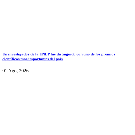
Un investigador de la UNLP fue distinguido con uno de los premios
científicos más importantes del país
01 Ago, 2026