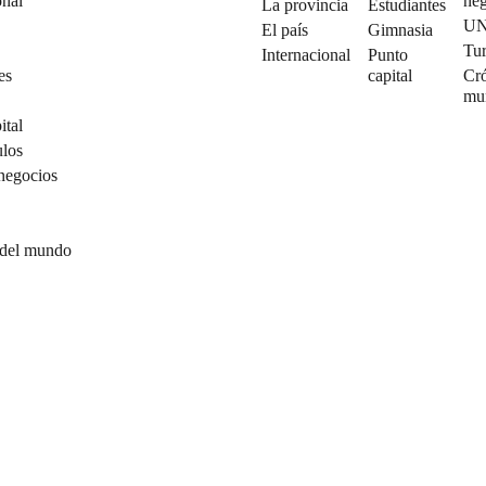
onal
neg
La provincia
Estudiantes
U
El país
Gimnasia
Tu
Internacional
Punto
es
capital
Cró
mu
ital
ulos
negocios
 del mundo