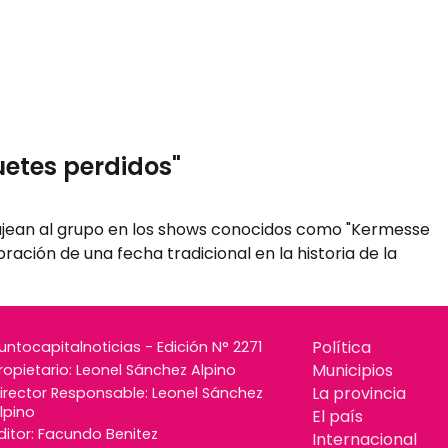
etes perdidos"
ajean al grupo en los shows conocidos como "Kermesse
ación de una fecha tradicional en la historia de la
Política
untocapitalnoticias - Edición N° 2271
Municipios
ropietario: Leonel Sánchez Alpino
La provincia
irector Responsable: Leonel Sánchez
lpino
El país
ditor: Facundo Benitez
Internacional