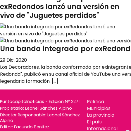
exRedondos lanzó una versión en
vivo de "Juguetes perdidos"
Una banda integrada por exRedondos
29 Dic, 2020
Los Decoradores, la banda conformada por exintegrantes
Redonda", publicó en su canal oficial de YouTube una vers
legendaria formación. […]
Política
Puntocapitalnoticias - Edición N° 2271
Municipios
Propietario: Leonel Sánchez Alpino
La provincia
Director Responsable: Leonel Sánchez
Alpino
El país
Editor: Facundo Benitez
Internacional