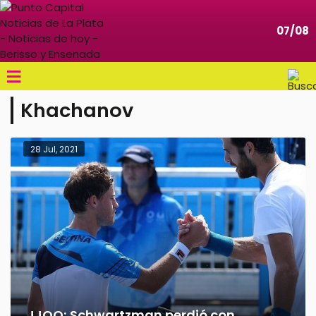
07/08
≡
Khachanov
28 Jul, 2021
JJOO: Schwartzman perdió con