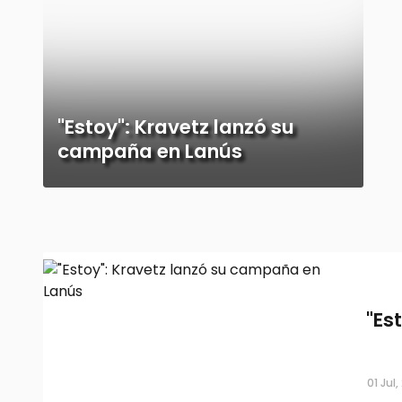
"Estoy": Kravetz lanzó su
campaña en Lanús
"Es
01 Jul,